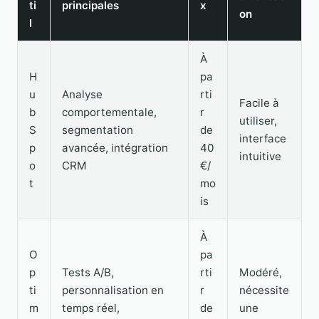
ti
principales
x
on
l
À
H
pa
u
Analyse
rti
Facile à
b
comportementale,
r
utiliser,
S
segmentation
de
interface
p
avancée, intégration
40
intuitive
o
CRM
€/
t
mo
is
À
O
pa
p
Tests A/B,
rti
Modéré,
ti
personnalisation en
r
nécessite
m
temps réel,
de
une