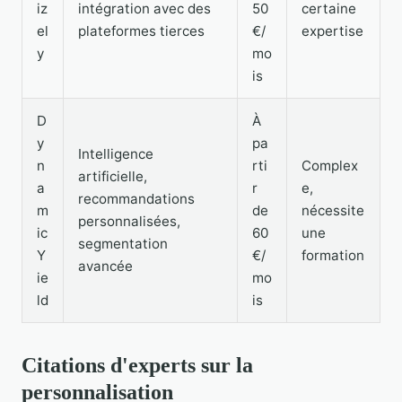
iz
intégration avec des
50
certaine
el
plateformes tierces
€/
expertise
y
mo
is
D
À
y
pa
Intelligence
n
rti
Complex
artificielle,
a
r
e,
recommandations
m
de
nécessite
personnalisées,
ic
60
une
segmentation
Y
€/
formation
avancée
ie
mo
ld
is
Citations d'experts sur la
personnalisation