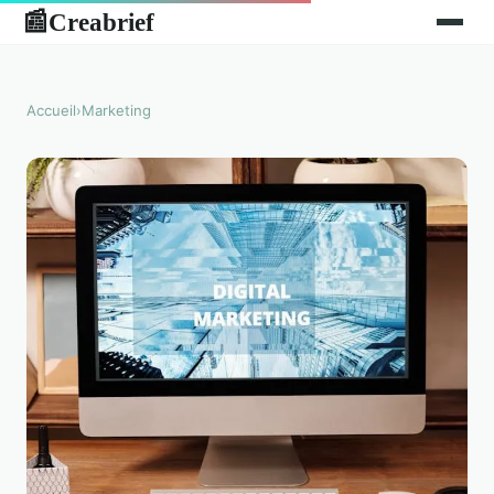
Creabrief
📰
Accueil
›
Marketing