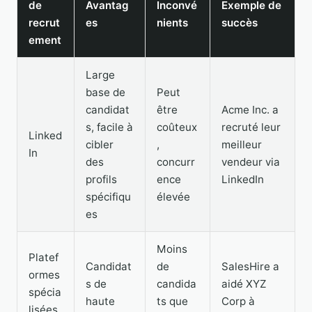
de
Avantag
Inconvé
Exemple de
recrut
es
nients
succès
ement
Large
base de
Peut
candidat
être
Acme Inc. a
s, facile à
coûteux
recruté leur
Linked
cibler
,
meilleur
In
des
concurr
vendeur via
profils
ence
LinkedIn
spécifiqu
élevée
es
Moins
Platef
Candidat
de
SalesHire a
ormes
s de
candida
aidé XYZ
spécia
haute
ts que
Corp à
lisées