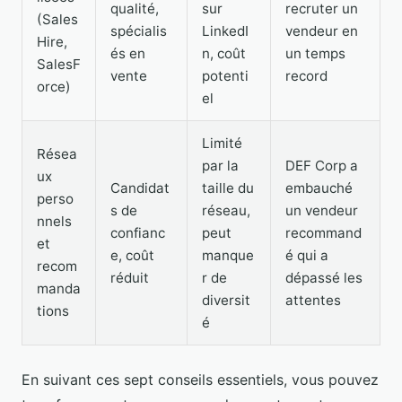
qualité,
sur
recruter un
(Sales
spécialis
LinkedI
vendeur en
Hire,
és en
n, coût
un temps
SalesF
vente
potenti
record
orce)
el
Limité
Résea
par la
DEF Corp a
ux
Candidat
taille du
embauché
perso
s de
réseau,
un vendeur
nnels
confianc
peut
recommand
et
e, coût
manque
é qui a
recom
réduit
r de
dépassé les
manda
diversit
attentes
tions
é
En suivant ces sept conseils essentiels, vous pouvez