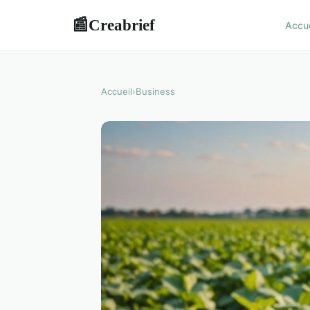
Creabrief
📰
Accu
Accueil
›
Business