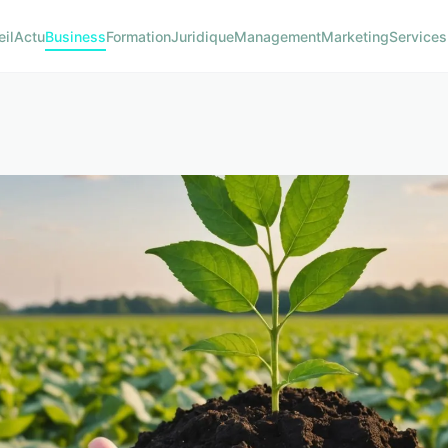
eil
Actu
Business
Formation
Juridique
Management
Marketing
Services