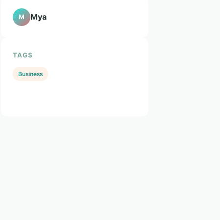
Mya
M
TAGS
Business