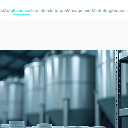
eil
Actu
Business
Formation
Juridique
Management
Marketing
Services