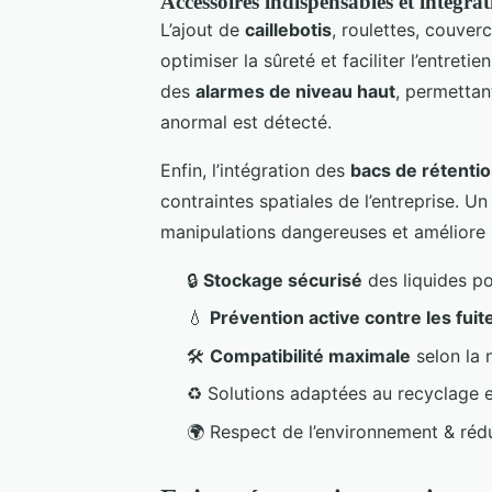
Accessoires indispensables et intégra
L’ajout de
caillebotis
, roulettes, couve
optimiser la sûreté et faciliter l’entret
des
alarmes de niveau haut
, permettan
anormal est détecté.
Enfin, l’intégration des
bacs de rétenti
contraintes spatiales de l’entreprise. U
manipulations dangereuses et améliore l’
🔒
Stockage sécurisé
des liquides po
💧
Prévention active contre les fuit
🛠️
Compatibilité maximale
selon la 
♻️ Solutions adaptées au recyclage 
🌍 Respect de l’environnement & réd