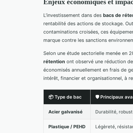
Enjeux économiques et impact
L’investissement dans des
bacs de réte
rentabilité des actions de stockage. Out
contaminations croisées, ces équipement
marque contre les sanctions environnem
Selon une étude sectorielle menée en 2
rétention
ont observé une réduction de 
économisés annuellement en frais de ges
intérêt, financier et organisationnel, à 
📦 Type de bac
🛡️ Principaux av
Acier galvanisé
Durabilité, robus
Plastique / PEHD
Légèreté, résista