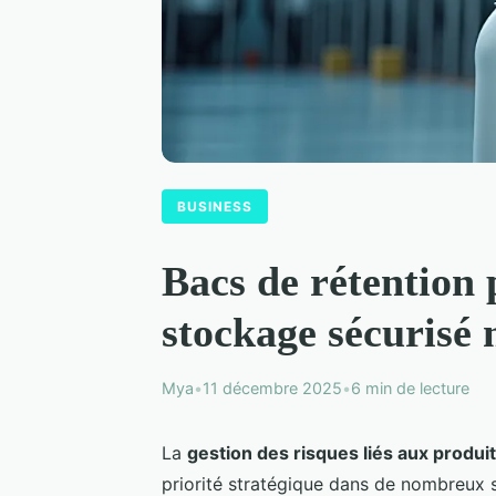
BUSINESS
Bacs de rétention 
stockage sécurisé
Mya
•
11 décembre 2025
•
6 min de lecture
La
gestion des risques liés aux produ
priorité stratégique dans de nombreux s