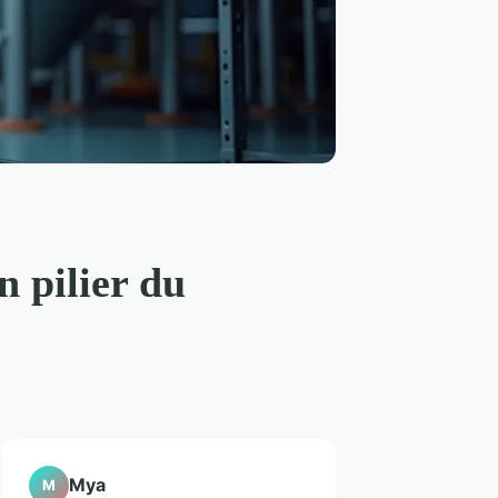
n pilier du
Mya
M