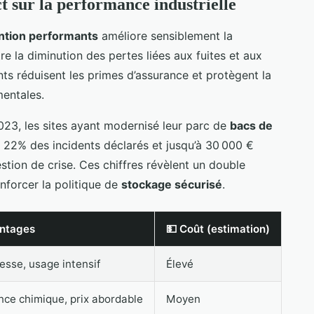
 sur la performance industrielle
ntion performants
améliore sensiblement la
re la diminution des pertes liées aux fuites et aux
s réduisent les primes d’assurance et protègent la
entales.
023, les sites ayant modernisé leur parc de
bacs de
22% des incidents déclarés et jusqu’à 30 000 €
tion de crise. Ces chiffres révèlent un double
renforcer la politique de
stockage sécurisé
.
antages
💵 Coût (estimation)
tesse, usage intensif
Élevé
nce chimique, prix abordable
Moyen