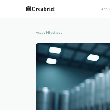
Creabrief
📰
Accu
Accueil
›
Business