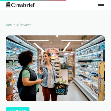
Creabrief
📰
Accueil
›
Services