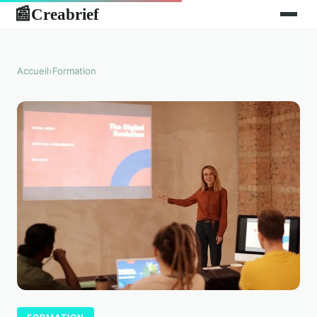
Creabrief
📰
Accueil
›
Formation